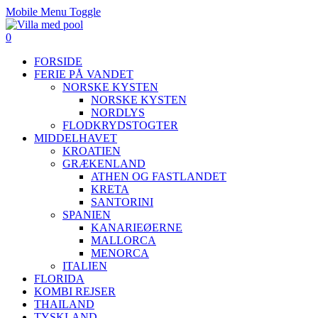
Mobile Menu Toggle
0
FORSIDE
FERIE PÅ VANDET
NORSKE KYSTEN
NORSKE KYSTEN
NORDLYS
FLODKRYDSTOGTER
MIDDELHAVET
KROATIEN
GRÆKENLAND
ATHEN OG FASTLANDET
KRETA
SANTORINI
SPANIEN
KANARIEØERNE
MALLORCA
MENORCA
ITALIEN
FLORIDA
KOMBI REJSER
THAILAND
TYSKLAND