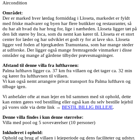
Aircondition
Området:
Der er marked hver lørdag formiddag i Lloseta, markedet er fyldt
med friske madvarer og byen har flere butikker og restauranter, så
du har alt hvad du har brug for, lige i nærheden. Lloseta ligger tæt på
den lidt større by Inca, som du nemt kan kører til. Lloseta er et stort
center for læder og har udviklet et godt ry for at lave sko. Lloseta
ligger ved foden af ​​bjergkæden Tramuntana, som har mange steder
at udforske. Der ligger også mange fremragende vinmarker i disse
områder og mange af gårdene tilbyder prøvesmagninger.
Afstand til denne villa fra lufthavnen:
Palma lufthavn ligger ca. 37 km fra villaen og det tager ca. 32 min
og kører fra lufthavnen til villaen.
Vi kan også nemt arrangere privat transport fra Palma lufthavn og
tilbage igen.
Vi anbefaler ofte at man lejer en bil sammen med sit ophold, dette
kan enten gøres ved bestilling eller også kan du selv bestille lejebil
på vores side via dette link →
BESTIL BILLIG BILLEJE
.
Denne villa findes i kun denne størrelse:
Villa med pool og 5 soveværelser (10 personer)
Inkluderet i ophold:
Ophold og brug af villaen i lejeperiode og dens faciliteter og udstyr.