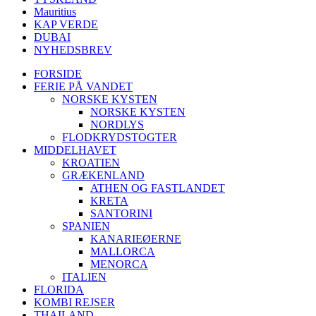
Mauritius
KAP VERDE
DUBAI
NYHEDSBREV
FORSIDE
FERIE PÅ VANDET
NORSKE KYSTEN
NORSKE KYSTEN
NORDLYS
FLODKRYDSTOGTER
MIDDELHAVET
KROATIEN
GRÆKENLAND
ATHEN OG FASTLANDET
KRETA
SANTORINI
SPANIEN
KANARIEØERNE
MALLORCA
MENORCA
ITALIEN
FLORIDA
KOMBI REJSER
THAILAND