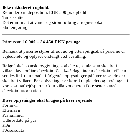
Ikke inkluderet i ophold:
Refunderbart depositum: EUR 500 pr. ophold.
Turistskatter
Det er normalt at vand- og strømforbrug afregnes lokalt.
Slutrengøring
Prisniveau
16.000 – 34.450 DKK per uge.
Bemærk at priserne styres af udbud og efterspørgsel, så priserne er
vejledende og oplyses endeligt ved bestilling.
Ifølge lokal spansk lovgivning skal alle rejsende som skal bo i
villaen lave online check-in. Ca. 14-2 dage inden check-in i villaen
sendes link til upload af følgende oplysninger på hver rejsende der
skal bo i villaen. Før oplysninger er korrekt uploadet og modtaget af
vores samarbejdspartner kan villa voucheren ikke sendes med
check-in information.
Disse oplysninger skal bruges på hver rejsende:
Fornavn
Efternavn
Pasnummer
Udløbsdato på pas
Køn
Fødselsdato