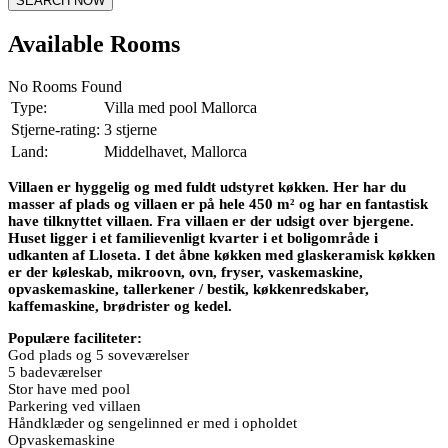
SEARCH NOW
Available Rooms
No Rooms Found
Type:
Villa med pool Mallorca
Stjerne-rating:
3 stjerne
Land:
Middelhavet, Mallorca
Villaen er hyggelig og med fuldt udstyret køkken. Her har du
masser af plads og villaen er på hele 450 m² og har en fantastisk
have tilknyttet villaen. Fra villaen er der udsigt over bjergene.
Huset ligger i et familievenligt kvarter i et boligområde i
udkanten af Lloseta. I det åbne køkken med glaskeramisk køkken
er der køleskab, mikroovn, ovn, fryser, vaskemaskine,
opvaskemaskine, tallerkener / bestik, køkkenredskaber,
kaffemaskine, brødrister og kedel.
Populære faciliteter:
God plads og 5 soveværelser
5 badeværelser
Stor have med pool
Parkering ved villaen
Håndklæder og sengelinned er med i opholdet
Opvaskemaskine