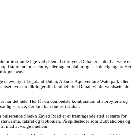
erørte strande lige ved siden af storbyen. Dubai er stolt af at være et
op i store indkøbscentre, eller tag en bådtur og se solnedgangen. Her
ntisk getaway.
tage et eventyr i Legoland Dubai, Atlantis Aquaventure Waterpark eller
uanset hvor du tilbringer din familieferie i Dubai, vil du værdsætte de
llaer har det hele. Her får du den bedste kombination af storbyferie og
rsonlig service, der kun kan findes i Dubai.
Den pulserende Sheikh Zayed Road er et fremragende sted at starte for
er shawarma, falafel og tabbouleh. På spillesteder som Bubbalicious og
g af mad at vælge imellem.