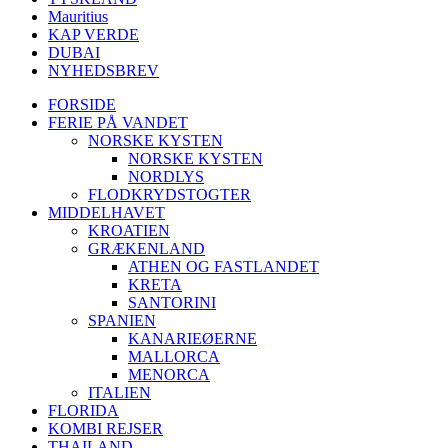
Mauritius
KAP VERDE
DUBAI
NYHEDSBREV
FORSIDE
FERIE PÅ VANDET
NORSKE KYSTEN
NORSKE KYSTEN
NORDLYS
FLODKRYDSTOGTER
MIDDELHAVET
KROATIEN
GRÆKENLAND
ATHEN OG FASTLANDET
KRETA
SANTORINI
SPANIEN
KANARIEØERNE
MALLORCA
MENORCA
ITALIEN
FLORIDA
KOMBI REJSER
THAILAND