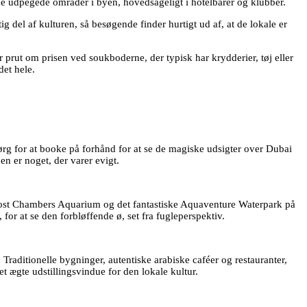
i de udpegede områder i byen, hovedsageligt i hotelbarer og klubber.
ig del af kulturen, så besøgende finder hurtigt ud af, at de lokale er
 prut om prisen ved soukboderne, der typisk har krydderier, tøj eller
det hele.
Sørg for at booke på forhånd for at se de magiske udsigter over Dubai
en er noget, der varer evigt.
e Lost Chambers Aquarium og det fantastiske Aquaventure Waterpark på
or at se den forbløffende ø, set fra fugleperspektiv.
 Traditionelle bygninger, autentiske arabiske caféer og restauranter,
et ægte udstillingsvindue for den lokale kultur.