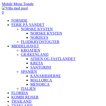
Mobile Menu Toggle
0
FORSIDE
FERIE PÅ VANDET
NORSKE KYSTEN
NORSKE KYSTEN
NORDLYS
FLODKRYDSTOGTER
MIDDELHAVET
KROATIEN
GRÆKENLAND
ATHEN OG FASTLANDET
KRETA
SANTORINI
SPANIEN
KANARIEØERNE
MALLORCA
MENORCA
ITALIEN
FLORIDA
KOMBI REJSER
THAILAND
TYSKLAND