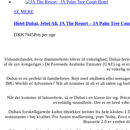
SE MERE
Hotel Dubai, Jebel Ali, JA The Resort – JA Palm Tree Court
DKK7945
Pris per uge
Vidunderlandet, hvor drømmeferier bliver til virkelighed, Dubai-ferier
af de syv kongeriger i De Forenede Arabiske Emirater (UAE) og er et 
er virkelig n
Dubai er en perfekt til familieferier. Rejs med småbørn eller teenage
IMG Worlds of Adventure? Når alt kommer til alt er alt større og bedre
Når det kommer til luksusferie, så er Dubai i en klasse for sig. Priva
overdådig strandferie. Der er en bred vifte
Dubais forskelligartede kultur tiltrækker turister fra hele kloden. 
restauranter i høj kvalitet. For fusion madlavning, prøv Nobu, Zoco e
Brasserie 2.0 er verden d