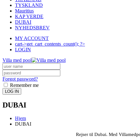
TYSKLAND
Mauritius
KAP VERDE
DUBAI
NYHEDSBREV
MY ACCOUNT
cart->get_cart_contents_count(); ?>
LOGIN
Villa med pool
Forgot password?
Remember me
LOG IN
DUBAI
Hjem
DUBAI
Rejser til Dubai. Med Villamedpo