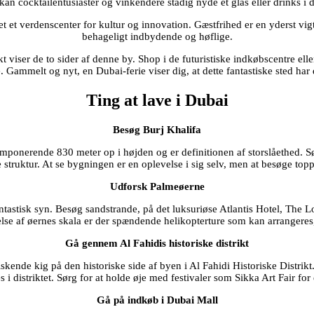
l, kan cocktailentusiaster og vinkendere stadig nyde et glas eller drinks 
t et verdenscenter for kultur og innovation. Gæstfrihed er en yderst vigt
behageligt indbydende og høflige.
ser de to sider af denne by. Shop i de futuristiske indkøbscentre eller
 Gammelt og nyt, en Dubai-ferie viser dig, at dette fantastiske sted har 
Ting at lave i Dubai
Besøg Burj Khalifa
mponerende 830 meter op i højden og er definitionen af ​​storslåethed. 
 struktur. At se bygningen er en oplevelse i sig selv, men at besøge topp
Udforsk Palmeøerne
ntastisk syn. Besøg sandstrande, på det luksuriøse Atlantis Hotel, Th
se af øernes skala er der spændende helikopterture som kan arrangeres, f
Gå gennem Al Fahidis historiske distrikt
skende kig på den historiske side af byen i Al Fahidi Historiske Distrikt.
i distriktet. Sørg for at holde øje med festivaler som Sikka Art Fair for 
Gå på indkøb i Dubai Mall