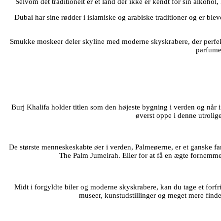
Selvom det traditionelt er et land der ikke er kendt for sin alkoho
Dubai har sine rødder i islamiske og arabiske traditioner og er bleve
Smukke moskeer deler skyline med moderne skyskrabere, der perfekt vi
parfume.
Burj Khalifa holder titlen som den højeste bygning i verden og når i
øverst oppe i denne utrolige
De største menneskeskabte øer i verden, Palmeøerne, er et ganske fa
The Palm Jumeirah. Eller for at få en ægte fornemmel
Midt i forgyldte biler og moderne skyskrabere, kan du tage et forfri
museer, kunstudstillinger og meget mere findes 