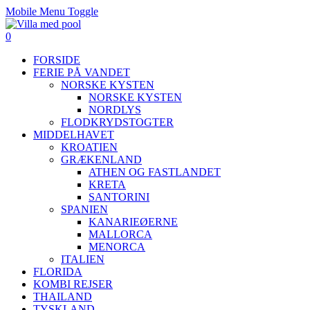
Mobile Menu Toggle
0
FORSIDE
FERIE PÅ VANDET
NORSKE KYSTEN
NORSKE KYSTEN
NORDLYS
FLODKRYDSTOGTER
MIDDELHAVET
KROATIEN
GRÆKENLAND
ATHEN OG FASTLANDET
KRETA
SANTORINI
SPANIEN
KANARIEØERNE
MALLORCA
MENORCA
ITALIEN
FLORIDA
KOMBI REJSER
THAILAND
TYSKLAND