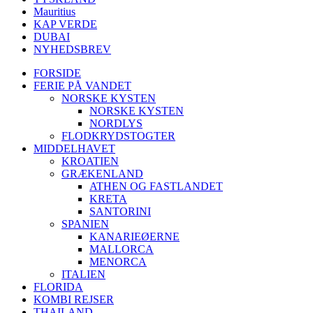
Mauritius
KAP VERDE
DUBAI
NYHEDSBREV
FORSIDE
FERIE PÅ VANDET
NORSKE KYSTEN
NORSKE KYSTEN
NORDLYS
FLODKRYDSTOGTER
MIDDELHAVET
KROATIEN
GRÆKENLAND
ATHEN OG FASTLANDET
KRETA
SANTORINI
SPANIEN
KANARIEØERNE
MALLORCA
MENORCA
ITALIEN
FLORIDA
KOMBI REJSER
THAILAND