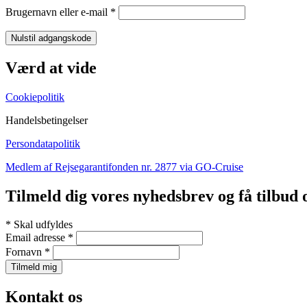
Påkrævet
Brugernavn eller e-mail
*
Nulstil adgangskode
Værd at vide
Cookiepolitik
Handelsbetingelser
Persondatapolitik
Medlem af Rejsegarantifonden nr. 2877 via GO-Cruise
Tilmeld dig vores nyhedsbrev og få tilbud 
*
Skal udfyldes
Email adresse
*
Fornavn
*
Kontakt os