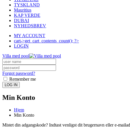
TYSKLAND
Mauritius
KAP VERDE
DUBAI
NYHEDSBREV
MY ACCOUNT
cart->get_cart_contents_count(); ?>
LOGIN
Villa med pool
Forgot password?
Remember me
LOG IN
Min Konto
Hjem
Min Konto
Mistet din adgangskode? Indtast venligst dit brugernavn eller e-mailad