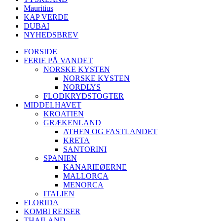
Mauritius
KAP VERDE
DUBAI
NYHEDSBREV
FORSIDE
FERIE PÅ VANDET
NORSKE KYSTEN
NORSKE KYSTEN
NORDLYS
FLODKRYDSTOGTER
MIDDELHAVET
KROATIEN
GRÆKENLAND
ATHEN OG FASTLANDET
KRETA
SANTORINI
SPANIEN
KANARIEØERNE
MALLORCA
MENORCA
ITALIEN
FLORIDA
KOMBI REJSER
THAILAND