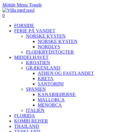
Mobile Menu Toggle
0
FORSIDE
FERIE PÅ VANDET
NORSKE KYSTEN
NORSKE KYSTEN
NORDLYS
FLODKRYDSTOGTER
MIDDELHAVET
KROATIEN
GRÆKENLAND
ATHEN OG FASTLANDET
KRETA
SANTORINI
SPANIEN
KANARIEØERNE
MALLORCA
MENORCA
ITALIEN
FLORIDA
KOMBI REJSER
THAILAND
TYSKLAND