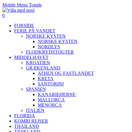
Mobile Menu Toggle
0
FORSIDE
FERIE PÅ VANDET
NORSKE KYSTEN
NORSKE KYSTEN
NORDLYS
FLODKRYDSTOGTER
MIDDELHAVET
KROATIEN
GRÆKENLAND
ATHEN OG FASTLANDET
KRETA
SANTORINI
SPANIEN
KANARIEØERNE
MALLORCA
MENORCA
ITALIEN
FLORIDA
KOMBI REJSER
THAILAND
TYSKLAND