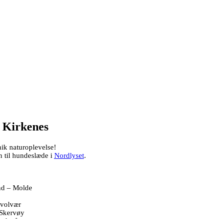
– Kirkenes
unik naturoplevelse!
n til hundeslæde i
Nordlyset
.
nd – Molde
Svolvær
 Skervøy