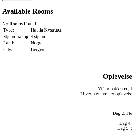
Available Rooms
No Rooms Found
Type:
Havila Kystruten
Stjerne-rating:
4 stjerne
Land:
Norge
City:
Bergen
Oplevelse
Vi har pakket en, h
I hver havn venter oplevels
Dag 2: Fl
Dag 4:
Dag 5: 