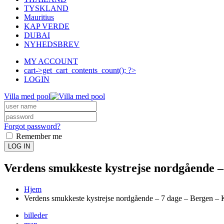
TYSKLAND
Mauritius
KAP VERDE
DUBAI
NYHEDSBREV
MY ACCOUNT
cart->get_cart_contents_count(); ?>
LOGIN
Villa med pool
Forgot password?
Remember me
LOG IN
Verdens smukkeste kystrejse nordgående – 7
Hjem
Verdens smukkeste kystrejse nordgående – 7 dage – Bergen – Kirk
billeder