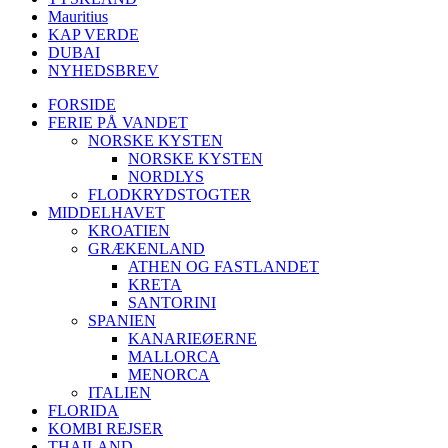
Mauritius
KAP VERDE
DUBAI
NYHEDSBREV
FORSIDE
FERIE PÅ VANDET
NORSKE KYSTEN
NORSKE KYSTEN
NORDLYS
FLODKRYDSTOGTER
MIDDELHAVET
KROATIEN
GRÆKENLAND
ATHEN OG FASTLANDET
KRETA
SANTORINI
SPANIEN
KANARIEØERNE
MALLORCA
MENORCA
ITALIEN
FLORIDA
KOMBI REJSER
THAILAND