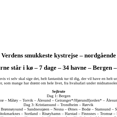
Verdens smukkeste kystrejse – nordgående
rne står i kø – 7 dage – 34 havne – Bergen 
vis vi selv skal sige det, helt fantastisk tur til dig, der vil have en helt 
er, som mange har drømt om hele livet, fra hvalsafari under midnatssole
Sejlrute
Dag 1: Bergen
orø – Måløy – Torvik – Ålesund – Geiranger*/Hjørundfjorden* – Ålesu
Dag 3: Kristiansund – Trondheim – Rørvik
 Brønnøysund – Sandnessjøen – Nesna – Ørnes – Bodø – Stamsund – 
Stokmarknes – Sortland – Risøyhamn – Harstad – Finnsnes – Tromsø –