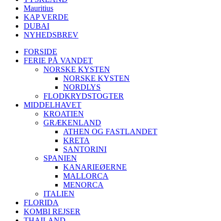
Mauritius
KAP VERDE
DUBAI
NYHEDSBREV
FORSIDE
FERIE PÅ VANDET
NORSKE KYSTEN
NORSKE KYSTEN
NORDLYS
FLODKRYDSTOGTER
MIDDELHAVET
KROATIEN
GRÆKENLAND
ATHEN OG FASTLANDET
KRETA
SANTORINI
SPANIEN
KANARIEØERNE
MALLORCA
MENORCA
ITALIEN
FLORIDA
KOMBI REJSER
THAILAND