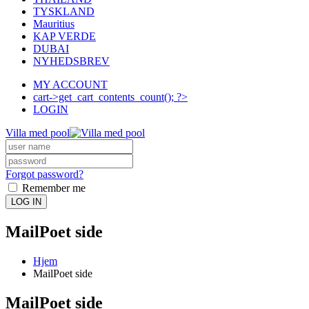
TYSKLAND
Mauritius
KAP VERDE
DUBAI
NYHEDSBREV
MY ACCOUNT
cart->get_cart_contents_count(); ?>
LOGIN
Villa med pool
Forgot password?
Remember me
LOG IN
MailPoet side
Hjem
MailPoet side
MailPoet side