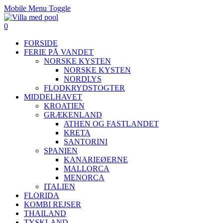
Mobile Menu Toggle
0
FORSIDE
FERIE PÅ VANDET
NORSKE KYSTEN
NORSKE KYSTEN
NORDLYS
FLODKRYDSTOGTER
MIDDELHAVET
KROATIEN
GRÆKENLAND
ATHEN OG FASTLANDET
KRETA
SANTORINI
SPANIEN
KANARIEØERNE
MALLORCA
MENORCA
ITALIEN
FLORIDA
KOMBI REJSER
THAILAND
TYSKLAND